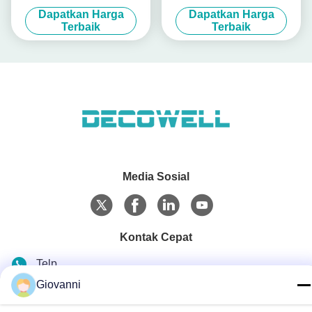
Module Untuk Industrial Plc
Io-Link Slave Module SDIOL-
Dapatkan Harga
Dapatkan Harga
H01N-M12
Terbaik
Terbaik
Media Sosial
Kontak Cepat
Telp
Giovanni
+86-180-6120-9532