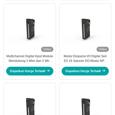
Video
Video
Multichannel Digital Input Module
Modul Ekspansi I/O Digital Seri
Mendukung 3 Wire dan 2 Wire
EX 16 Saluran DO Modul NPN
Sensor EX-2118
EX-300H
Dapatkan Harga Terbaik
Dapatkan Harga Terbaik