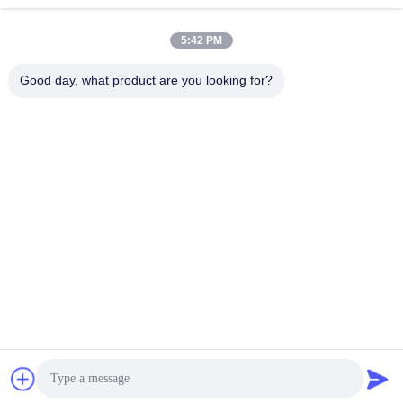
5:42 PM
Kontak Cepat
Good day, what product are you looking for?
Telp
+86-180-6120-9532
E-mail
contact@njdecowell.com
Alamat
Bangunan 13, Taman Manufaktur Cerdas Ruichuang, Jalan
Lanxin No. 19, Distrik Pukou, Nanjing
Kebijakan Privasi
|
Sitemap
Cina Kualitas Baik Modul I/O tipe kartu Ultra Slim Pemasok. Hak
cipta © 2024-2026 Nanjing Decowell Automation Co., Ltd. Semua
hak dilindungi.