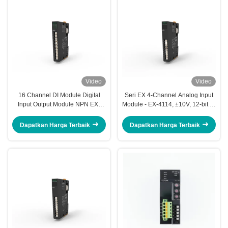
Video
Video
16 Channel DI Module Digital
Seri EX 4-Channel Analog Input
Input Output Module NPN EX-
Module - EX-4114, ±10V, 12-bit AI
210H EX Seri CE ISO9001
Module dengan 0,1% Precision
for Industrial Automation
Dapatkan Harga Terbaik
Dapatkan Harga Terbaik