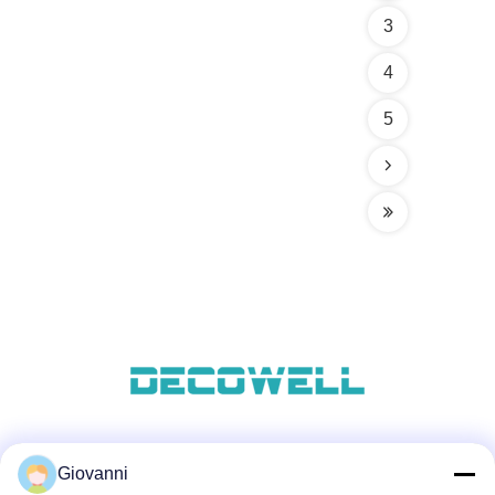
3
4
5
Media Sosial
Giovanni