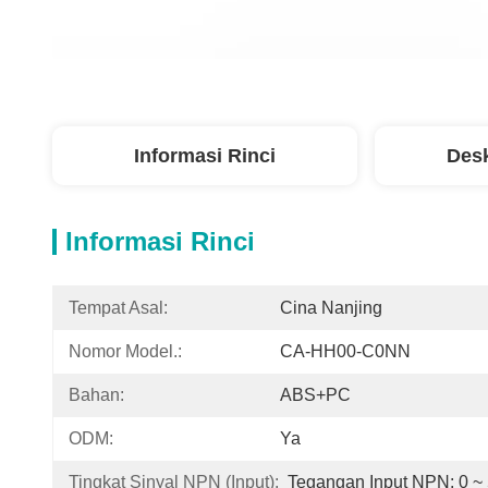
Informasi Rinci
Desk
Informasi Rinci
Tempat Asal:
Cina Nanjing
Nomor Model.:
CA-HH00-C0NN
Bahan:
ABS+PC
ODM:
Ya
Tingkat Sinyal NPN (Input):
Tegangan Input NPN: 0 