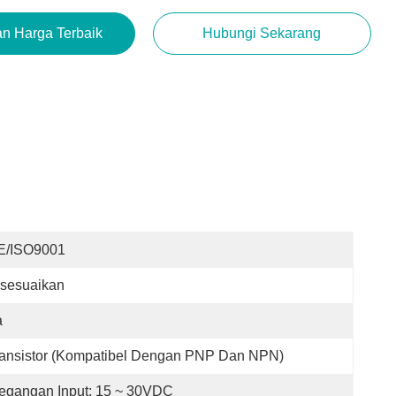
n Harga Terbaik
Hubungi Sekarang
E/ISO9001
isesuaikan
a
ransistor (Kompatibel Dengan PNP Dan NPN)
egangan Input: 15 ~ 30VDC