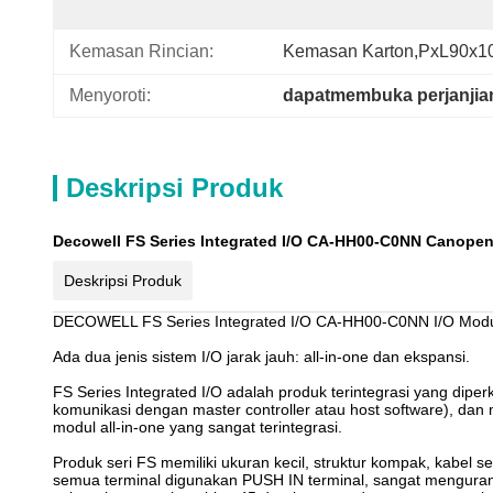
Kemasan Rincian:
Kemasan Karton,PxL90x1
Menyoroti:
dapatmembuka perjanjian
Deskripsi Produk
Decowell FS Series Integrated I/O CA-HH00-C0NN Canope
Deskripsi Produk
DECOWELL FS Series Integrated I/O CA-HH00-C0NN I/O Modu
Ada dua jenis sistem I/O jarak jauh: all-in-one dan ekspansi.
FS Series Integrated I/O adalah produk terintegrasi yang di
komunikasi dengan master controller atau host software), dan
modul all-in-one yang sangat terintegrasi.
Produk seri FS memiliki ukuran kecil, struktur kompak, kabel s
semua terminal digunakan PUSH IN terminal, sangat mengurangi