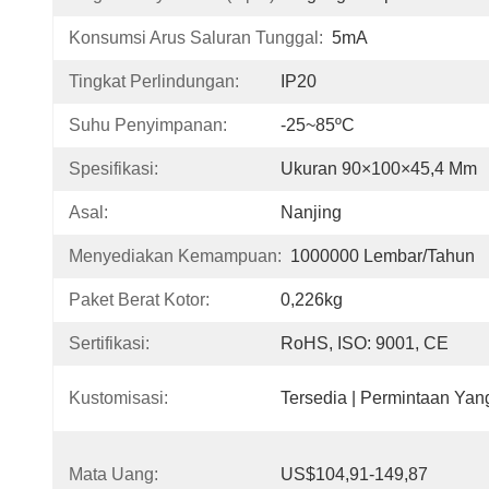
Konsumsi Arus Saluran Tunggal:
5mA
Tingkat Perlindungan:
IP20
Suhu Penyimpanan:
-25~85ºC
Spesifikasi:
Ukuran 90×100×45,4 Mm
Asal:
Nanjing
Menyediakan Kemampuan:
1000000 Lembar/Tahun
Paket Berat Kotor:
0,226kg
Sertifikasi:
RoHS, ISO: 9001, CE
Kustomisasi:
Tersedia | Permintaan Yan
Mata Uang:
US$104,91-149,87