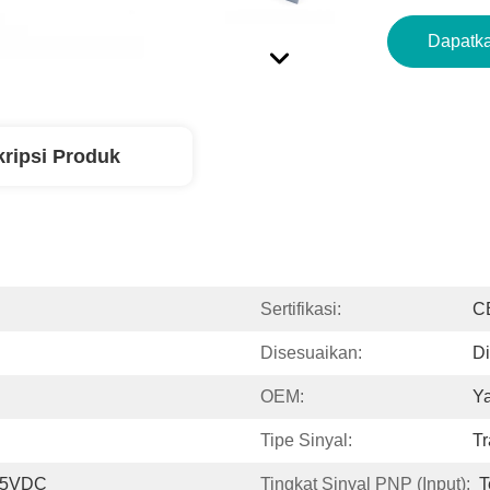
Dapatka
ripsi Produk
Sertifikasi:
C
Disesuaikan:
D
OEM:
Y
Tipe Sinyal:
T
~ 5VDC
Tingkat Sinyal PNP (Input):
T