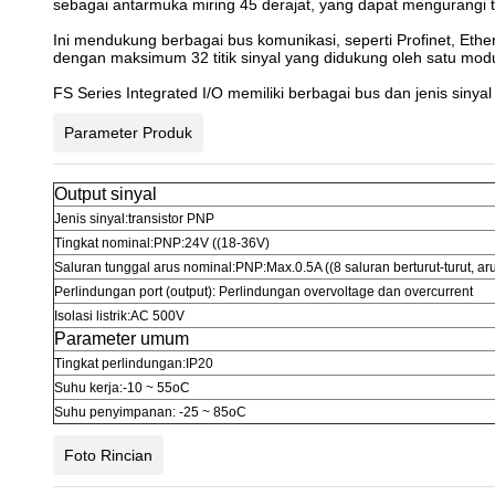
sebagai antarmuka miring 45 derajat, yang dapat mengurangi 
Ini mendukung berbagai bus komunikasi, seperti Profinet, Ether
dengan maksimum 32 titik sinyal yang didukung oleh satu modu
FS Series Integrated I/O memiliki berbagai bus dan jenis sin
Parameter Produk
Output sinyal
Jenis sinyal:transistor PNP
Tingkat nominal:PNP:24V ((18-36V)
Saluran tunggal arus nominal:PNP:Max.0.5A ((8 saluran berturut-turut, a
Perlindungan port (output): Perlindungan overvoltage dan overcurrent
Isolasi listrik:AC 500V
Parameter umum
Tingkat perlindungan:IP20
Suhu kerja:-10 ~ 55oC
Suhu penyimpanan: -25 ~ 85oC
Foto Rincian