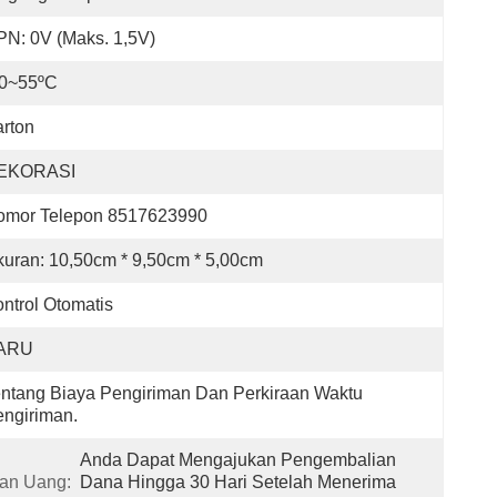
N: 0V (Maks. 1,5V)
10~55ºC
rton
EKORASI
omor Telepon 8517623990
uran: 10,50cm * 9,50cm * 5,00cm
ntrol Otomatis
ARU
ntang Biaya Pengiriman Dan Perkiraan Waktu 
ngiriman.
Anda Dapat Mengajukan Pengembalian 
an Uang:
Dana Hingga 30 Hari Setelah Menerima 