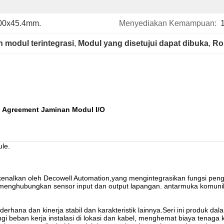
00x45.4mm.
Menyediakan Kemampuan:
 modul terintegrasi
, 
Modul yang disetujui dapat dibuka
, 
Ro
n Agreement Jaminan Modul I/O
le.
perkenalkan oleh Decowell Automation,yang mengintegrasikan fungsi p
 menghubungkan sensor input dan output lapangan. antarmuka komunika
ederhana dan kinerja stabil dan karakteristik lainnya.Seri ini produk 
 beban kerja instalasi di lokasi dan kabel, menghemat biaya tenaga k