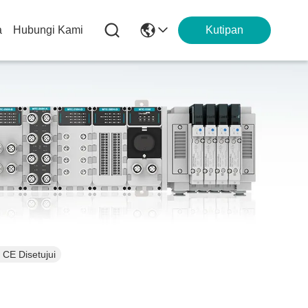
a
Hubungi Kami
Kutipan
CE Disetujui