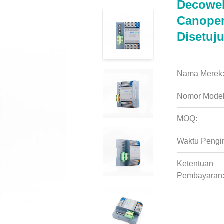
Decowel
Canopen
Disetuju
Nama Merek
Nomor Model
MOQ:
Waktu Pengi
Ketentuan
Pembayaran