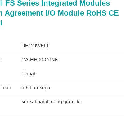
l FS Series Integrated Modules
 Agreement I/O Module RoHS CE
i
:
DECOWELL
:
CA-HH00-C0NN
1 buah
riman:
5-8 hari kerja
serikat barat, uang gram, t/t
: