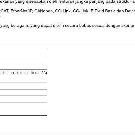
tekanan yang disebabkan oleh lenturan jangka panjang pada struktur 
CAT, EtherNet/IP, CANopen, CC-Link, CC-Link IE Field Basic dan DeviceNe
l.
yal yang beragam, yang dapat dipilih secara bebas sesuai dengan sken
rus beban total maksimum 2A)