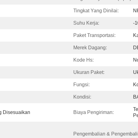
Tingkat Yang Dinilai:
NP
Suhu Kerja:
-
Paket Transportasi:
Ka
Merek Dagang:
D
Kode Hs:
N
Ukuran Paket:
Uk
Fungsi:
Ko
Kondisi:
B
Te
g Disesuaikan
Biaya Pengiriman:
Pe
Pengembalian & Pengembali