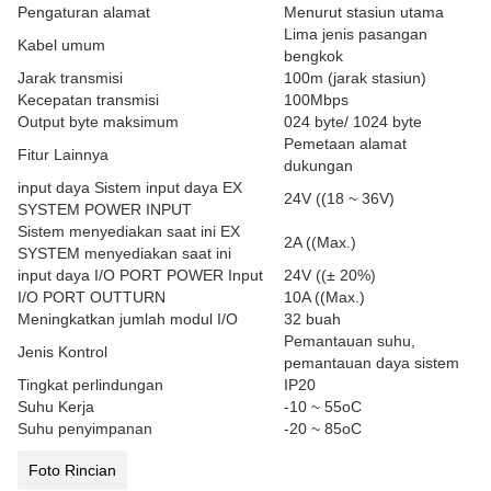
Pengaturan alamat
Menurut stasiun utama
Lima jenis pasangan
Kabel umum
bengkok
Jarak transmisi
100m (jarak stasiun)
Kecepatan transmisi
100Mbps
Output byte maksimum
024 byte/ 1024 byte
Pemetaan alamat
Fitur Lainnya
dukungan
input daya Sistem input daya EX
24V ((18 ~ 36V)
SYSTEM POWER INPUT
Sistem menyediakan saat ini EX
2A ((Max.)
SYSTEM menyediakan saat ini
input daya I/O PORT POWER Input
24V ((± 20%)
I/O PORT OUTTURN
10A ((Max.)
Meningkatkan jumlah modul I/O
32 buah
Pemantauan suhu,
Jenis Kontrol
pemantauan daya sistem
Tingkat perlindungan
IP20
Suhu Kerja
-10 ~ 55oC
Suhu penyimpanan
-20 ~ 85oC
Foto Rincian