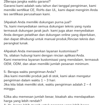
2Berapa jangka waktu garansi?
Garansi kami adalah satu tahun dari tanggal pengiriman, kami
memiliki sertifikat CE, RoHs dan UL, kami dapat mengirim Anda
tes sertifikasi perusahaan kami.
3Apakah Anda memiliki dukungan purna jual?
Ya, kami menyediakan semua dukungan teknis yang nyata
termasuk dukungan jarak jauh. kami juga akan menyediakan
Anda dengan pelatihan dan dukungan online yang diperlukan,
dan dapat dihubungi untuk manual produk,Rincian teknis dan
perangkat lunak.
4Apakah Anda menawarkan layanan kustomisasi?
Ya, silakan hubungi kami dengan rincian aplikasi Anda.
Kami menerima layanan kustomisasi yang mendalam, termasuk
OEM, ODM, dan akan memiliki jumlah pesanan minimum.
5- Berapa waktu pengiriman Anda?
Jika kami memiliki produk jadi di stok, kami akan mengatur
pengiriman dalam waktu 1 ~ 3 hari.
Jika kita tidak memiliki stok, waktu pengiriman adalah 2 ~ 4
minggu.
6Jika aku memesan jumlah besar, bisakah aku mendapatkan
harga yang lebih rendah?
A: Ya, harga lebih murah untuk pesanan yang lebih besar.