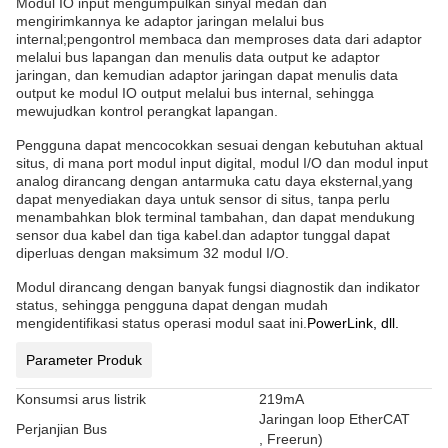
Modul IO input mengumpulkan sinyal medan dan
mengirimkannya ke adaptor jaringan melalui bus
internal;pengontrol membaca dan memproses data dari adaptor
melalui bus lapangan dan menulis data output ke adaptor
jaringan, dan kemudian adaptor jaringan dapat menulis data
output ke modul IO output melalui bus internal, sehingga
mewujudkan kontrol perangkat lapangan.
Pengguna dapat mencocokkan sesuai dengan kebutuhan aktual
situs, di mana port modul input digital, modul I/O dan modul input
analog dirancang dengan antarmuka catu daya eksternal,yang
dapat menyediakan daya untuk sensor di situs, tanpa perlu
menambahkan blok terminal tambahan, dan dapat mendukung
sensor dua kabel dan tiga kabel.dan adaptor tunggal dapat
diperluas dengan maksimum 32 modul I/O.
Modul dirancang dengan banyak fungsi diagnostik dan indikator
status, sehingga pengguna dapat dengan mudah
mengidentifikasi status operasi modul saat ini.
PowerLink, dll.
Parameter Produk
Konsumsi arus listrik
219mA
Jaringan loop EtherCAT
Perjanjian Bus
, Freerun)