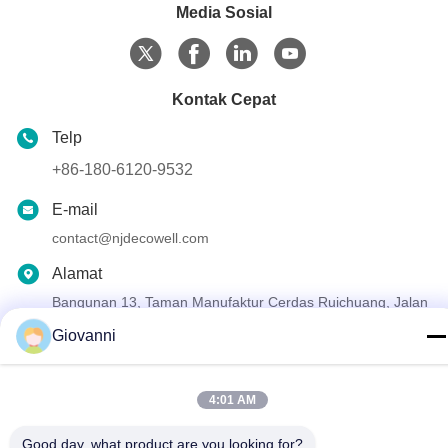
Media Sosial
Kontak Cepat
Telp
+86-180-6120-9532
E-mail
contact@njdecowell.com
Alamat
Bangunan 13, Taman Manufaktur Cerdas Ruichuang, Jalan
Lanxin No. 19, Distrik Pukou, Nanjing
Giovanni
Kebijakan Privasi
|
Sitemap
4:01 AM
Cina Kualitas Baik Modul I/O tipe kartu Ultra Slim Pemasok. Hak
cipta © 2024-2026 Nanjing Decowell Automation Co., Ltd. Semua
Good day, what product are you looking for?