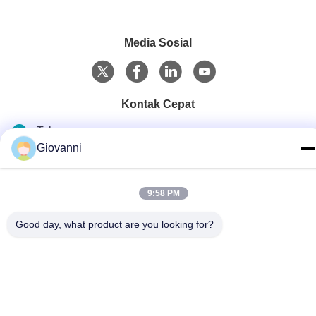
Media Sosial
Kontak Cepat
Telp
Giovanni
+86-180-6120-9532
E-mail
9:58 PM
contact@njdecowell.com
Good day, what product are you looking for?
Alamat
Bangunan 13, Taman Manufaktur Cerdas Ruichuang, Jalan
Lanxin No. 19, Distrik Pukou, Nanjing
Kebijakan Privasi
|
Sitemap