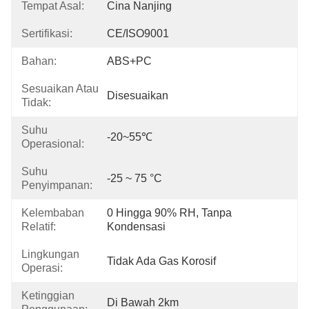
Tempat Asal:
Cina Nanjing
Sertifikasi:
CE/ISO9001
Bahan:
ABS+PC
Sesuaikan Atau
Disesuaikan
Tidak:
Suhu
-20~55℃
Operasional:
Suhu
-25 ~ 75 °C
Penyimpanan:
Kelembaban
0 Hingga 90% RH, Tanpa 
Relatif:
Kondensasi
Lingkungan
Tidak Ada Gas Korosif
Operasi:
Ketinggian
Di Bawah 2km