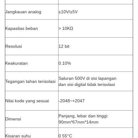
Jangkauan analog
±10V/±5V
Kapasitas beban
> 10KΩ
Resolusi
12 bit
Keakuratan
0.10%
Saluran 500V di sisi lapangan
Tegangan tahan terisolasi
dan sisi digital tidak terisolasi
Nilai kode yang sesuai
-2048~+2047
Panjang, lebar dan tinggi:
Dimensi
90mm*67mm*14mm
Kisaran suhu
0 55°C