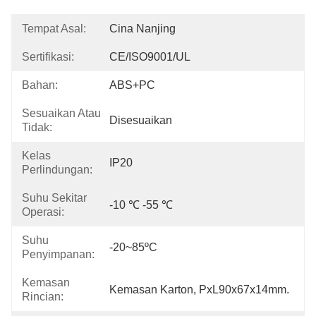
Tempat Asal:
Cina Nanjing
Sertifikasi:
CE/ISO9001/UL
Bahan:
ABS+PC
Sesuaikan Atau
Disesuaikan
Tidak:
Kelas
IP20
Perlindungan:
Suhu Sekitar
-10 ℃ -55 ℃
Operasi:
Suhu
-20~85ºC
Penyimpanan:
Kemasan
Kemasan Karton, PxL90x67x14mm.
Rincian: