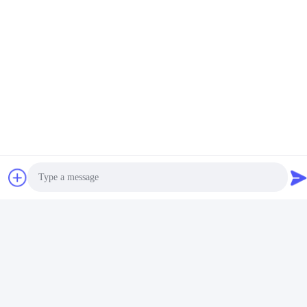
Tag:
Modul Ekspansi
Modul Masukan Digital
Modul Ekspansi PLC
Produk Terkait
Photo
Video Call