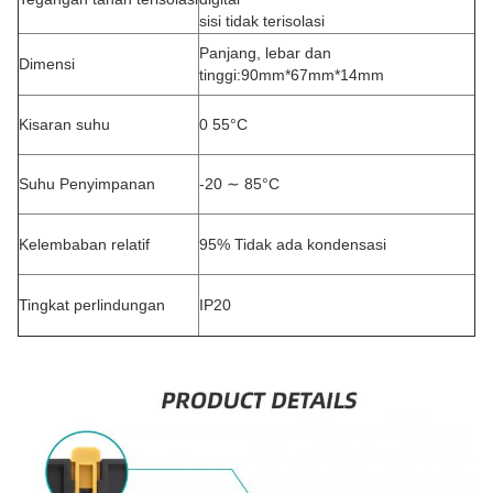
sisi tidak terisolasi
Panjang, lebar dan
Dimensi
tinggi:90mm*67mm*14mm
Kisaran suhu
0 55°C
Suhu Penyimpanan
-20 ∼ 85°C
Kelembaban relatif
95% Tidak ada kondensasi
Tingkat perlindungan
IP20