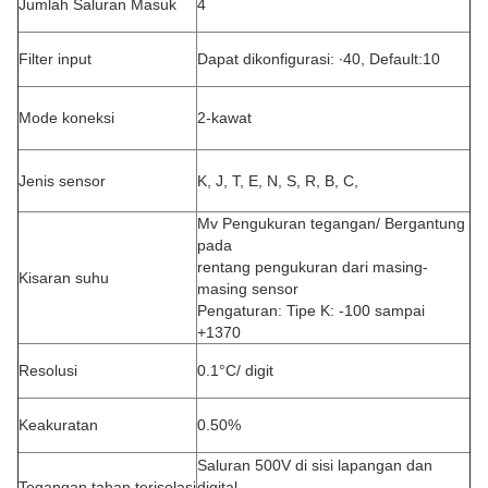
Jumlah Saluran Masuk
4
Filter input
Dapat dikonfigurasi: ∙40, Default:10
Mode koneksi
2-kawat
Jenis sensor
K, J, T, E, N, S, R, B, C,
Mv Pengukuran tegangan/ Bergantung
pada
rentang pengukuran dari masing-
Kisaran suhu
masing sensor
Pengaturan: Tipe K: -100 sampai
+1370
Resolusi
0.1°C/ digit
Keakuratan
0.50%
Saluran 500V di sisi lapangan dan
Tegangan tahan terisolasi
digital