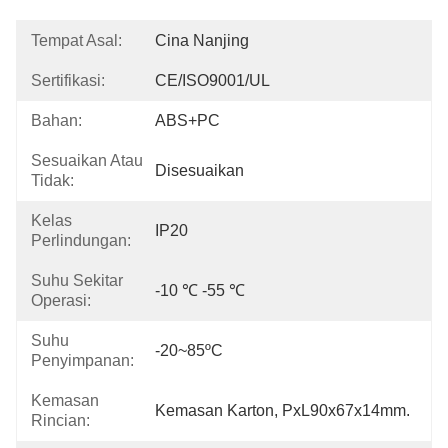
Tempat Asal:
Cina Nanjing
Sertifikasi:
CE/ISO9001/UL
Bahan:
ABS+PC
Sesuaikan Atau
Disesuaikan
Tidak:
Kelas
IP20
Perlindungan:
Suhu Sekitar
-10 ℃ -55 ℃
Operasi:
Suhu
-20~85ºC
Penyimpanan:
Kemasan
Kemasan Karton, PxL90x67x14mm.
Rincian: