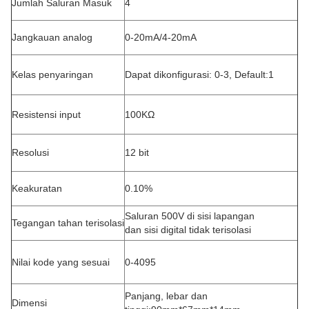
Jumlah Saluran Masuk
4
Jangkauan analog
0-20mA/4-20mA
Kelas penyaringan
Dapat dikonfigurasi: 0-3, Default:1
Resistensi input
100KΩ
Resolusi
12 bit
Keakuratan
0.10%
Saluran 500V di sisi lapangan
Tegangan tahan terisolasi
dan sisi digital tidak terisolasi
Nilai kode yang sesuai
0-4095
Panjang, lebar dan
Dimensi