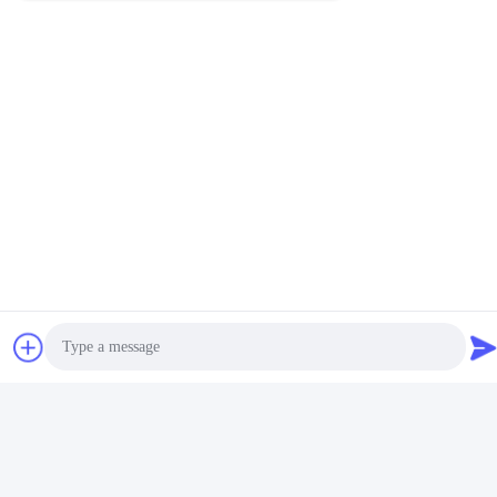
Tag:
Modul Ekspansi
Modul Masukan Digital
Modul Ekspansi PLC
Produk Terkait
Photo