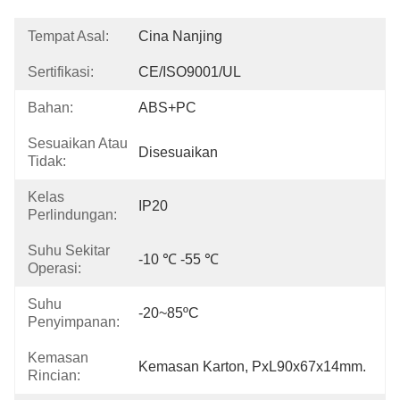
Tempat Asal:
Cina Nanjing
Sertifikasi:
CE/ISO9001/UL
Bahan:
ABS+PC
Sesuaikan Atau
Disesuaikan
Tidak:
Kelas
IP20
Perlindungan:
Suhu Sekitar
-10 ℃ -55 ℃
Operasi:
Suhu
-20~85ºC
Penyimpanan:
Kemasan
Kemasan Karton, PxL90x67x14mm.
Rincian: