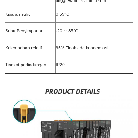
tinggi:90mm*67mm*14mm
Kisaran suhu
0 55°C
Suhu Penyimpanan
-20 ∼ 85°C
Kelembaban relatif
95% Tidak ada kondensasi
Tingkat perlindungan
IP20