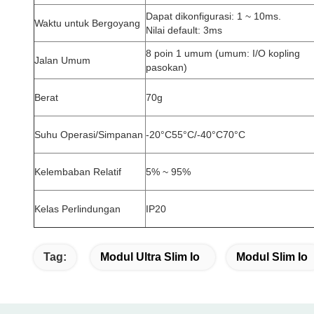
Dapat dikonfigurasi: 1 ~ 10ms.
Waktu untuk Bergoyang
Nilai default: 3ms
8 poin 1 umum (umum: I/O kopling
Jalan Umum
pasokan)
Berat
70g
Suhu Operasi/Simpanan
-20°C55°C/-40°C70°C
Kelembaban Relatif
5% ~ 95%
Kelas Perlindungan
IP20
Tag:
Modul Ultra Slim Io
Modul Slim Io