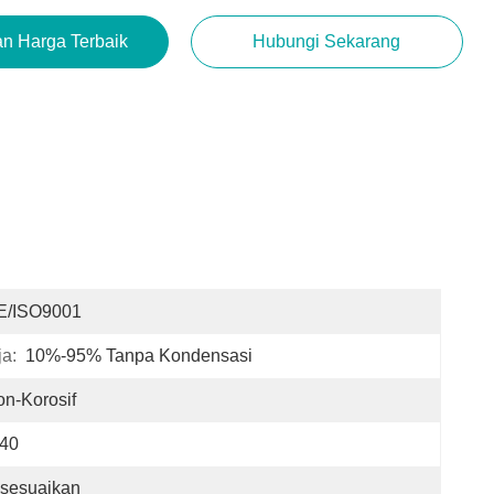
n Harga Terbaik
Hubungi Sekarang
E/ISO9001
a:
10%-95% Tanpa Kondensasi
n-Korosif
P40
isesuaikan