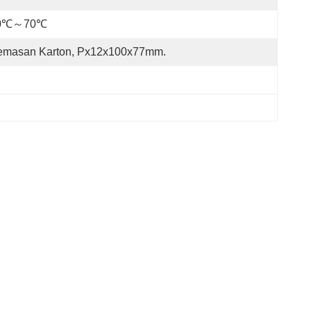
0℃～70℃
emasan Karton, Px12x100x77mm.