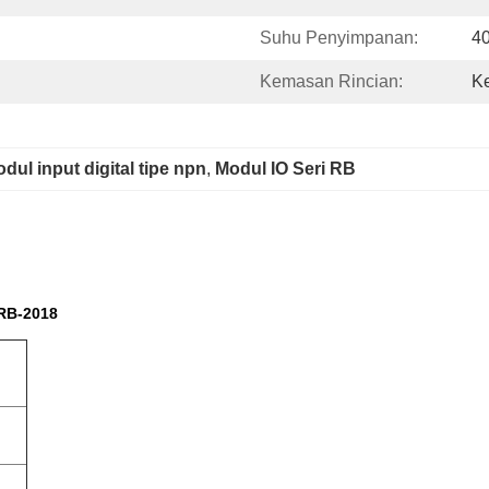
Suhu Penyimpanan:
4
Kemasan Rincian:
K
dul input digital tipe npn
, 
Modul IO Seri RB
 RB-2018