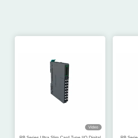
Video
RB Series Ultra Slim Card Type I/O Digital
RB Series