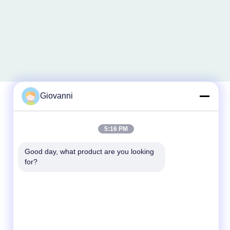
Giovanni
Kontak Cepat
5:16 PM
Telp
Good day, what product are you looking 
for?
+86-180-6120-9532
E-mail
contact@njdecowell.com
Alamat
Bangunan 13, Taman Manufaktur Cerdas