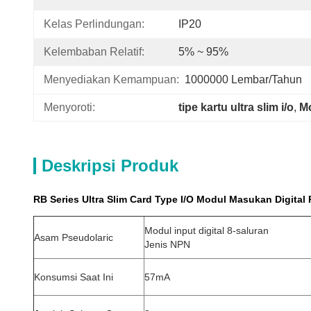
Kelas Perlindungan:
IP20
Kelembaban Relatif:
5% ~ 95%
Menyediakan Kemampuan:
1000000 Lembar/Tahun
Menyoroti:
tipe kartu ultra slim i/o
, 
Mo
Deskripsi Produk
RB Series Ultra Slim Card Type I/O Modul Masukan Digital
Modul input digital 8-saluran
Asam Pseudolaric
Jenis NPN
Konsumsi Saat Ini
57mA