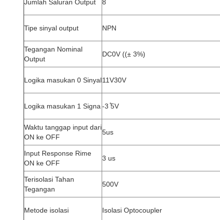
Jumlah Saluran Output
8
Tipe sinyal output
NPN
Tegangan Nominal
DC0V ((± 3%)
Output
Logika masukan 0 Sinyal
11V30V
Logika masukan 1 Signa
-3 ̊5V
Waktu tanggap input dari
5us
ON ke OFF
Input Response Rime
3 us
ON ke OFF
Terisolasi Tahan
500V
Tegangan
Metode isolasi
Isolasi Optocoupler