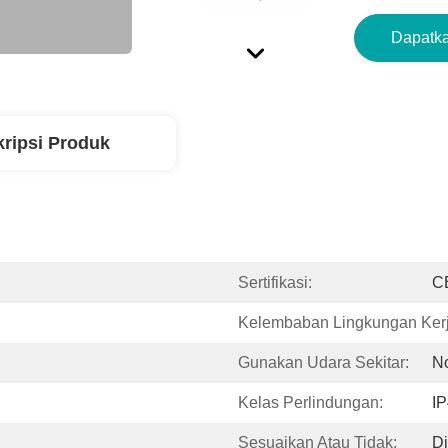
Dapatka
ripsi Produk
Sertifikasi:
C
Kelembaban Lingkungan Kerj
Gunakan Udara Sekitar:
No
Kelas Perlindungan:
I
Sesuaikan Atau Tidak:
D